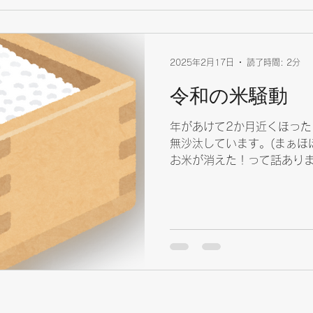
2025年2月17日
読了時間: 2分
令和の米騒動
年があけて2か月近くほった
無沙汰しています。(まぁほ
お米が消えた！って話ありま
上がってる場所が変わってい
ている悪いやつがいる！っ
す。...