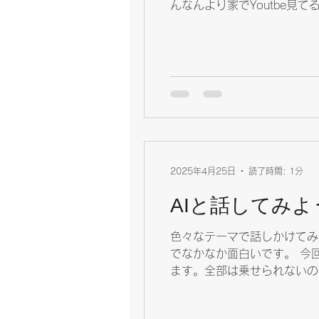
んなんより家でYoutbe見
ちょっと考えてみよう。 本
る。 それが一番の原因じゃ
の経済的余裕がないのをカモ
く、 自分の望んだ体験の価
なんて思ったりします。 別
本当に貧乏を呼ぶから止めた
2025年4月25日
読了時間: 1分
AIと話してみよ
色々なテーマで話しかけてみ
でなかなか面白いです。 今回はそんなやり取りをした中からちょっとだけ観光協会っぽいかもしれない内容をご紹介し
ます。全部は乗せられないので