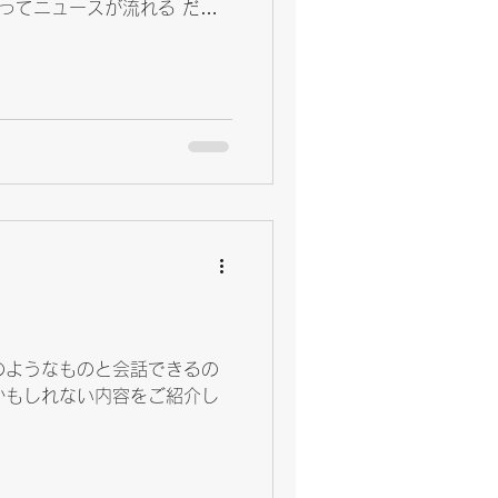
少ってニュースが流れる だが
くさい概念がはびこってい
だけで、 金かけて遊べるだけ
や金額に重きを置くのではな
良くなるんじゃなかろうか？
なく、 貧乏くせぇ考え方は
のようなものと会話できるの