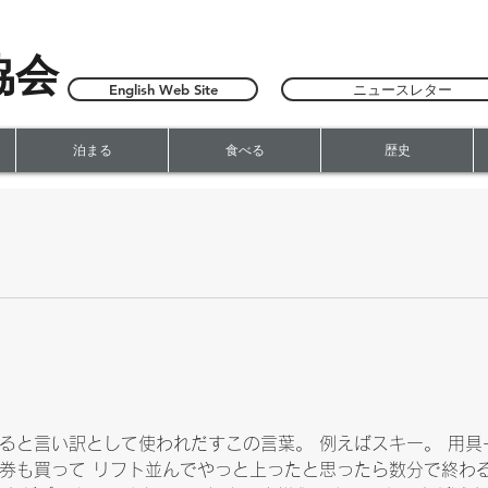
協会
English Web Site
ニュースレター
泊まる
食べる
歴史
ると言い訳として使われだすこの言葉。 例えばスキー。 用具
券も買って リフト並んでやっと上ったと思ったら数分で終わる