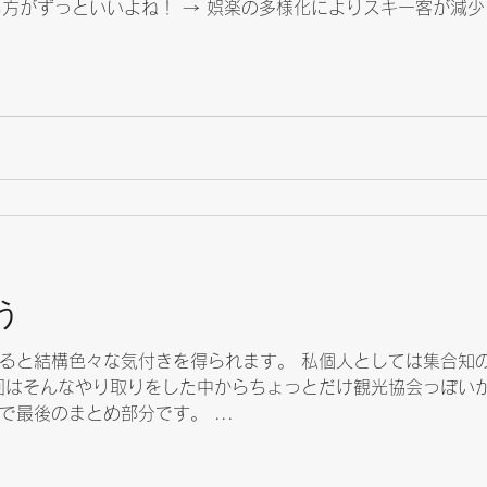
てる方がずっといいよね！ → 娯楽の多様化によりスキー客が減
当にそうだろうか？？ 最近はコスパとかタイパなんていう貧乏
ないかな？ つまり、娯楽の多様化とは安く使える遊びに流れた
フラージュしているだけではなかろうか？ 自分がかけた時間
値に比重が移るようになれば自然とお金も回りだして、 景気は
に黒松内の観光はそういう価値の高いもんだ！とかいう宣伝では
ほうが良いよって言うだけのお話でした。
う
ると結構色々な気付きを得られます。 私個人としては集合知
最後のまとめ部分です。 ...