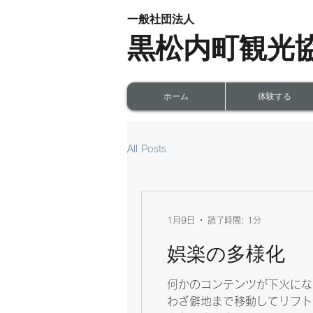
一般社団法人
黒松内町観光
ホーム
体験する
All Posts
1月9日
読了時間: 1分
娯楽の多様化
何かのコンテンツが下火にな
わざ僻地まで移動してリフト