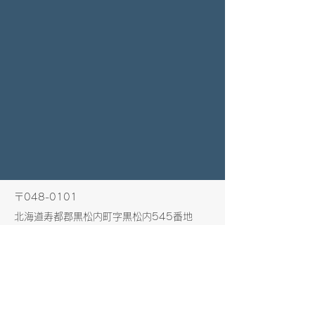
〒048-0101
北海道寿都郡黒松内町字黒松内545番地
​黒松内温泉ぶなの森内
一般社団法人黒松内町観光協会
TEL
0136-72-3597
FAX
0136-75-7070
bunasatotourism@gmail.com