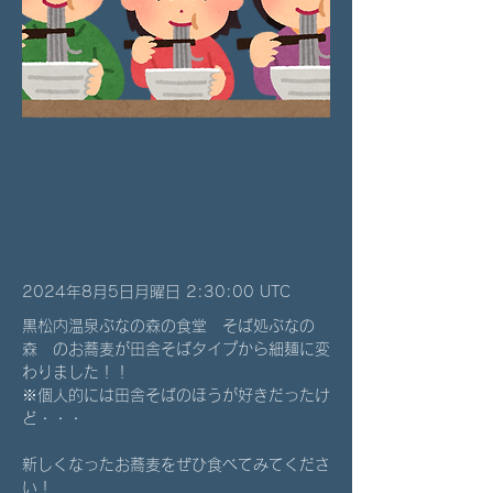
2024年8月5日月曜日 2:30:00 UTC
黒松内温泉ぶなの森の食堂　そば処ぶなの
森　のお蕎麦が田舎そばタイプから細麺に変
わりました！！
※個人的には田舎そばのほうが好きだったけ
ど・・・
新しくなったお蕎麦をぜひ食べてみてくださ
い！