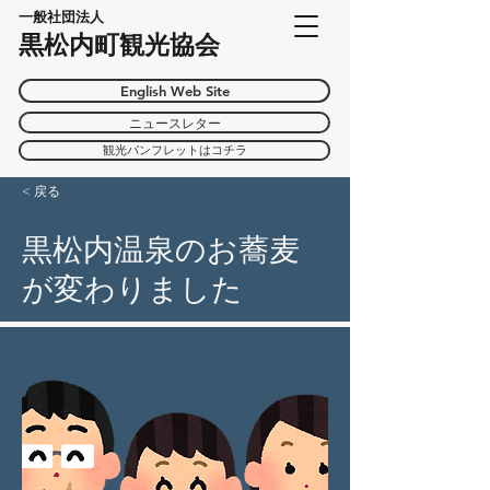
一般社団法人
黒松内町観光協会
English Web Site
ニュースレター
観光パンフレットはコチラ
< 戻る
黒松内温泉のお蕎麦
が変わりました