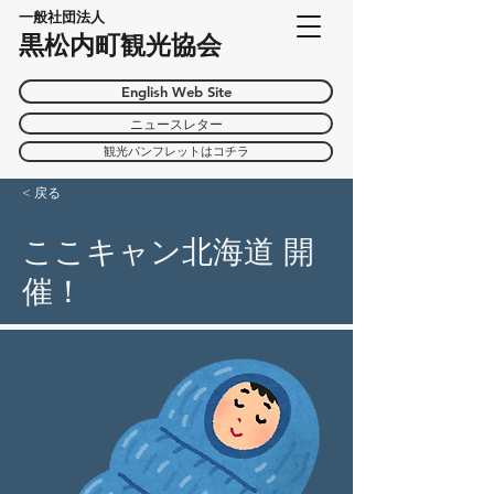
一般社団法人
黒松内町観光協会
English Web Site
ニュースレター
観光パンフレットはコチラ
< 戻る
ここキャン北海道 開
催！