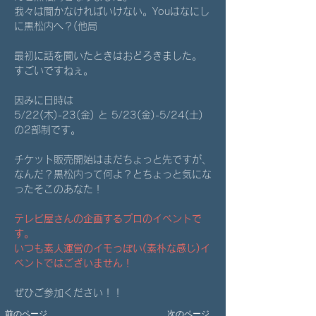
我々は聞かなければいけない。Youはなにし
に黒松内へ？(他局
最初に話を聞いたときはおどろきました。
すごいですねぇ。
因みに日時は
5/22(木)-23(金) と 5/23(金)-5/24(土) 
の2部制です。
チケット販売開始はまだちょっと先ですが、
なんだ？黒松内って何よ？とちょっと気にな
ったそこのあなた！
テレビ屋さんの企画するプロのイベントで
す。
いつも素人運営のイモっぽい(素朴な感じ)イ
ベントではございません！
ぜひご参加ください！！
前のページ
次のページ