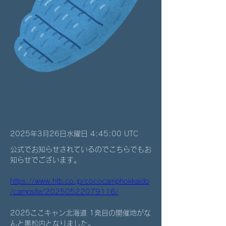
2025年3月26日水曜日 4:45:00 UTC
公式でお知らせされているのでこちらでもお
知らせでございます。
https://www.htb.co.jp/cococamphokkaido
/campsite/20250522079116/
2025ここキャン北海道 1発目の開催地がな
んと黒松内となりました。